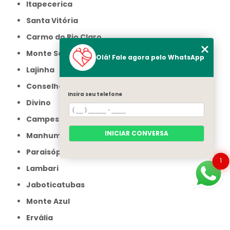
Itapecerica
Santa Vitória
Carmo do Rio Claro
Monte Santo de Minas
Olá! Fale agora pelo WhatsApp
Lajinha
Conselheiro Pena
Insira seu telefone
Divino
Campestre
INICIAR CONVERSA
Manhumirim
Paraisópolis
1
Lambari
Jaboticatubas
Monte Azul
Ervália