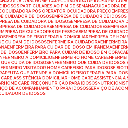
MANA
CUIDADORA HOME CARE
CUIDADORA DE IDOSA EM COP
E IDOSOS PARTICULARES AO FIM DE SEMANA
CUIDADORA DE
ICO
CUIDADORA PÓS OPERATÓRIO
CUIDADORA PREÇO
EMPRE
DE CUIDADOR DE IDOSOS
EMPRESA DE CUIDADOR DE IDOSO
MPRESA DE CUIDADORA DE IDOSOS
EMPRESA DE CUIDADORA 
EMPRESA DE CUIDADORAS
EMPRESA DE CUIDADORES
EMPRES
EMPRESA DE CUIDADORES DE PESSOAS
EMPRESA DE CUIDAD
SOS
EMPRESA DE FISIOTERAPIA DOMICILIAR
EMPRESA DE HOM
UE CUIDAM DE IDOSOS
ENFERMEIRA CUIDADORA
ENFERMEIRA
ANA
ENFERMEIRA PARA CUIDAR DE IDOSO EM IPANEMA
ENFER
 DE IDOSO
ENFERMEIRO PARA CUIDAR DE IDOSO EM COPACA
ENFERMEIRO A DOMICILIO
ENFERMEIRO HOME CARE
ENFERME
 QUE CUIDA DE IDOSOS
ENFERMEIRO QUE CUIDA DE IDOSOS
NFERMEIRO VISITADOR HOME CARE
FISIO PARA IDOSOS
FISIO
ERAPEUTA QUE ATENDE A DOMICÍLIO
FISIOTERAPIA PARA IDO
 CARE ASSISTÊNCIA DOMICILIAR
HOME CARE ASSISTENCIA A
AR
HOME CARE PREÇO
NUTRIÇÃO PARA IDOSOS
NUTRICIONIS
VIÇO DE ACOMPANHAMENTO PARA IDOSOS
SERVIÇO DE ACO
 CUIDADOR DE IDOSOS