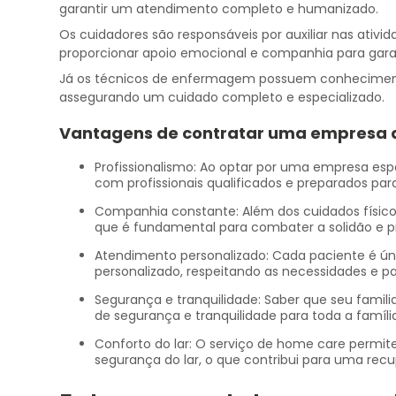
garantir um atendimento completo e humanizado.
Os cuidadores são responsáveis por auxiliar nas ativi
proporcionar apoio emocional e companhia para gara
Já os técnicos de enfermagem possuem conhecimento
assegurando um cuidado completo e especializado.
Vantagens de contratar uma
empresa 
Profissionalismo: Ao optar por uma empresa especializada, como a SANPH RIO Cuidadores, você tem a certeza de contar
com profissionais qualificados e preparados para
Companhia constante: Além dos cuidados físicos, os cuidadores também oferecem apoio emocional e companhia, o
que é fundamental para combater a solidão e 
Atendimento personalizado: Cada paciente é único, e a empresa de cuidadoras deve oferecer um atendimento
personalizado, respeitando as necessidades e p
Segurança e tranquilidade: Saber que seu familiar está sendo cuidado por profissionais capacitados traz uma sensação
de segurança e tranquilidade para toda a famíli
Conforto do lar: O serviço de home care permite que o paciente receba os cuidados necessários no conforto e na
segurança do lar, o que contribui para uma recu