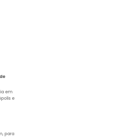
de
cia em
polis e
m, para