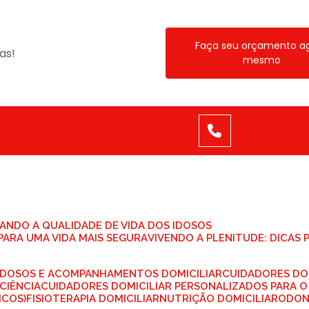
Faça seu orçamento a
as!
mesmo
to@sanphriocuidadores.com.br
(21) 4129-9243
TANDO A QUALIDADE DE VIDA DOS IDOSOS
PARA UMA VIDA MAIS SEGURA
VIVENDO A PLENITUDE: DICAS
 IDOSOS E ACOMPANHAMENTOS DOMICILIAR
CUIDADORES DO
CIÊNCIA
CUIDADORES DOMICILIAR PERSONALIZADOS PARA O
ICOS)
FISIOTERAPIA DOMICILIAR
NUTRIÇÃO DOMICILIAR
ODO