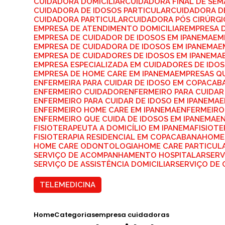
CUIDADORA DOMICILIAR
CUIDADORA FINAL DE SE
CUIDADORA DE IDOSOS PARTICULAR
CUIDADORA D
CUIDADORA PARTICULAR
CUIDADORA PÓS CIRÚRG
EMPRESA DE ATENDIMENTO DOMICILIAR
EMPRESA 
EMPRESA DE CUIDADOR DE IDOSOS EM IPANEMA
E
EMPRESA DE CUIDADORA DE IDOSOS EM IPANEMA
EMPRESA DE CUIDADORES DE IDOSOS EM IPANEMA
EMPRESA ESPECIALIZADA EM CUIDADORES DE IDO
EMPRESA DE HOME CARE EM IPANEMA
EMPRESAS Q
ENFERMEIRA PARA CUIDAR DE IDOSO EM COPACAB
ENFERMEIRO CUIDADOR
ENFERMEIRO PARA CUIDAR
ENFERMEIRO PARA CUIDAR DE IDOSO EM IPANEMA
ENFERMEIRO HOME CARE EM IPANEMA
ENFERMEIRO
ENFERMEIRO QUE CUIDA DE IDOSOS EM IPANEMA
E
FISIOTERAPEUTA A DOMICÍLIO EM IPANEMA
FISIOT
FISIOTERAPIA RESIDENCIAL EM COPACABANA
HOME
HOME CARE ODONTOLOGIA
HOME CARE PARTICUL
SERVIÇO DE ACOMPANHAMENTO HOSPITALAR
SER
SERVIÇO DE ASSISTÊNCIA DOMICILIAR
SERVIÇO DE
TELEMEDICINA
Home
Categorias
empresa cuidadoras