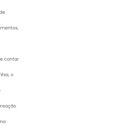
 de
amentos,