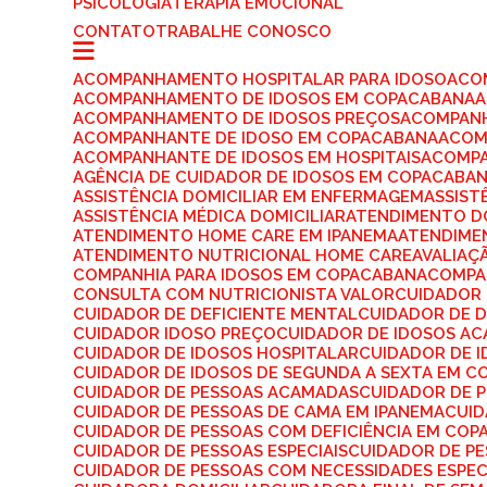
PSICOLOGIA
TERAPIA EMOCIONAL
CONTATO
TRABALHE CONOSCO
ACOMPANHAMENTO HOSPITALAR PARA IDOSO
AC
ACOMPANHAMENTO DE IDOSOS EM COPACABANA
ACOMPANHAMENTO DE IDOSOS PREÇOS
ACOMPAN
ACOMPANHANTE DE IDOSO EM COPACABANA
ACO
ACOMPANHANTE DE IDOSOS EM HOSPITAIS
ACOMP
AGÊNCIA DE CUIDADOR DE IDOSOS EM COPACABA
ASSISTÊNCIA DOMICILIAR EM ENFERMAGEM
ASSIS
ASSISTÊNCIA MÉDICA DOMICILIAR
ATENDIMENTO D
ATENDIMENTO HOME CARE EM IPANEMA
ATENDIME
ATENDIMENTO NUTRICIONAL HOME CARE
AVALIA
COMPANHIA PARA IDOSOS EM COPACABANA
COMPA
CONSULTA COM NUTRICIONISTA VALOR
CUIDADOR
CUIDADOR DE DEFICIENTE MENTAL
CUIDADOR DE 
CUIDADOR IDOSO PREÇO
CUIDADOR DE IDOSOS A
CUIDADOR DE IDOSOS HOSPITALAR
CUIDADOR DE 
CUIDADOR DE IDOSOS DE SEGUNDA A SEXTA EM 
CUIDADOR DE PESSOAS ACAMADAS
CUIDADOR DE 
CUIDADOR DE PESSOAS DE CAMA EM IPANEMA
CUI
CUIDADOR DE PESSOAS COM DEFICIÊNCIA EM CO
CUIDADOR DE PESSOAS ESPECIAIS
CUIDADOR DE P
CUIDADOR DE PESSOAS COM NECESSIDADES ESPEC