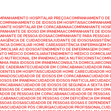
OMPANHAMENTO HOSPITALAR PREÇO
ACOMPANHAMENTO DE 
ACOMPANHAMENTO DE IDOSOS EM HOSPITAIS
ACOMPANHAME
HANTE HOSPITALAR EM COPACABANA
ACOMPANHANTE HOSP
MPANHANTE DE IDOSO EM IPANEMA
ACOMPANHANTE DE IDO
ANHANTE DE PESSOA IDOSA
ACOMPANHANTE PARA PESSOAS 
NA
AGÊNCIA DE CUIDADORES
AJUDANTE DE IDOSOS
ASSISTÊN
TÊNCIA DOMICILIAR HOME CARE
ASSISTÊNCIA ENFERMAGEM D
OMICILIAR AO IDOSO
ATENDIMENTO DE ENFERMAGEM DOMIC
NTO MÉDICO DOMICILIAR
ATENDIMENTO MÉDICO DOMICILIA
ÇÃO NUTRICIONAL EM IPANEMA
CLINICA NUTRICIONISTA
COMP
NHIA PARA IDOSOS EM IPANEMA
CONSULTA DOMICILIAR
CON
 DE CADEIRANTE
CUIDADOR EM COPACABANA
CUIDADOR PA
DOENTES EM HOSPITAIS
CUIDADOR HOME CARE
CUIDADOR H
CAMADOS
CUIDADOR DE IDOSOS EM COPACABANA
CUIDADOR 
IDOSOS EM IPANEMA
CUIDADOR IDOSOS PARTICULAR
CUIDAD
COPACABANA
CUIDADOR DE IDOSOS DE SEGUNDA A SEXTA EM
PESSOAS DE CAMA
CUIDADOR DE PESSOAS DE CAMA EM COP
DADOR DE PESSOAS EM COPACABANA
CUIDADOR DE PESSOAS
PACABANA
CUIDADOR DE PESSOAS COM DEFICIÊNCIA EM IPAN
ESSOAS IDOSAS
CUIDADOR DE PESSOAS IDOSAS E DEPENDEN
IAIS
CUIDADOR PÓS CIRURGIA
CUIDADOR PROFISSIONAL
CUI