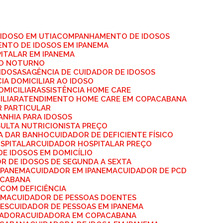
IDOSO EM UTI
ACOMPANHAMENTO DE IDOSOS
NTO DE IDOSOS EM IPANEMA
ITALAR EM IPANEMA
SO NOTURNO
IDOSAS
AGÊNCIA DE CUIDADOR DE IDOSOS
CIA DOMICILIAR AO IDOSO
OMICILIAR
ASSISTÊNCIA HOME CARE
ILIAR
ATENDIMENTO HOME CARE EM COPACABANA
R PARTICULAR
ANHIA PARA IDOSOS
SULTA NUTRICIONISTA PREÇO
RA DAR BANHO
CUIDADOR DE DEFICIENTE FÍSICO
OSPITALAR
CUIDADOR HOSPITALAR PREÇO
DE IDOSOS EM DOMICÍLIO
OR DE IDOSOS DE SEGUNDA A SEXTA
 IPANEMA
CUIDADOR EM IPANEMA
CUIDADOR DE PCD
ACABANA
 COM DEFICIÊNCIA
EMA
CUIDADOR DE PESSOAS DOENTES
TES
CUIDADOR DE PESSOAS EM IPANEMA
DADORA
CUIDADORA EM COPACABANA