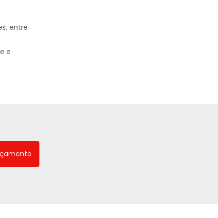
s, entre
de e
rçamento