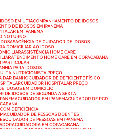
IDOSO EM UTI
ACOMPANHAMENTO DE IDOSOS
NTO DE IDOSOS EM IPANEMA
ITALAR EM IPANEMA
SO NOTURNO
IDOSAS
AGÊNCIA DE CUIDADOR DE IDOSOS
CIA DOMICILIAR AO IDOSO
OMICILIAR
ASSISTÊNCIA HOME CARE
ILIAR
ATENDIMENTO HOME CARE EM COPACABANA
R PARTICULAR
ANHIA PARA IDOSOS
SULTA NUTRICIONISTA PREÇO
RA DAR BANHO
CUIDADOR DE DEFICIENTE FÍSICO
OSPITALAR
CUIDADOR HOSPITALAR PREÇO
DE IDOSOS EM DOMICÍLIO
OR DE IDOSOS DE SEGUNDA A SEXTA
 IPANEMA
CUIDADOR EM IPANEMA
CUIDADOR DE PCD
ACABANA
 COM DEFICIÊNCIA
EMA
CUIDADOR DE PESSOAS DOENTES
TES
CUIDADOR DE PESSOAS EM IPANEMA
DADORA
CUIDADORA EM COPACABANA