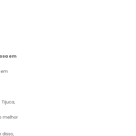
dosa em
s em
Tijuca,
o melhor