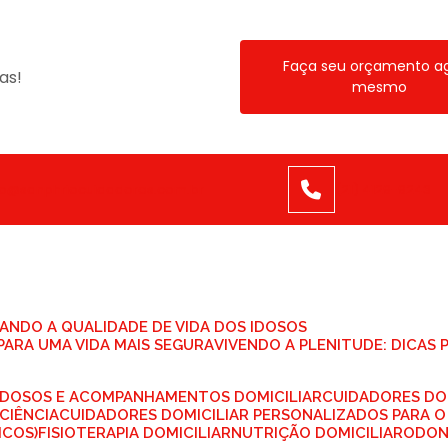
Faça seu orçamento a
as!
mesmo
to@sanphriocuidadores.com.br
(21) 4129-9243
TANDO A QUALIDADE DE VIDA DOS IDOSOS
PARA UMA VIDA MAIS SEGURA
VIVENDO A PLENITUDE: DICAS
 IDOSOS E ACOMPANHAMENTOS DOMICILIAR
CUIDADORES DO
CIÊNCIA
CUIDADORES DOMICILIAR PERSONALIZADOS PARA O
ICOS)
FISIOTERAPIA DOMICILIAR
NUTRIÇÃO DOMICILIAR
ODO