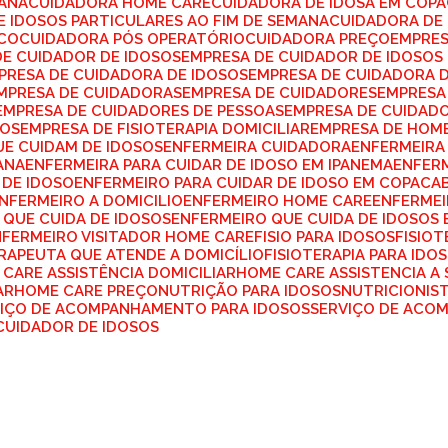
MANA
CUIDADORA HOME CARE
CUIDADORA DE IDOSA EM COP
E IDOSOS PARTICULARES AO FIM DE SEMANA
CUIDADORA DE
ICO
CUIDADORA PÓS OPERATÓRIO
CUIDADORA PREÇO
EMPRE
DE CUIDADOR DE IDOSOS
EMPRESA DE CUIDADOR DE IDOSO
MPRESA DE CUIDADORA DE IDOSOS
EMPRESA DE CUIDADORA 
EMPRESA DE CUIDADORAS
EMPRESA DE CUIDADORES
EMPRES
EMPRESA DE CUIDADORES DE PESSOAS
EMPRESA DE CUIDAD
SOS
EMPRESA DE FISIOTERAPIA DOMICILIAR
EMPRESA DE HOM
UE CUIDAM DE IDOSOS
ENFERMEIRA CUIDADORA
ENFERMEIRA
ANA
ENFERMEIRA PARA CUIDAR DE IDOSO EM IPANEMA
ENFER
 DE IDOSO
ENFERMEIRO PARA CUIDAR DE IDOSO EM COPACA
ENFERMEIRO A DOMICILIO
ENFERMEIRO HOME CARE
ENFERME
 QUE CUIDA DE IDOSOS
ENFERMEIRO QUE CUIDA DE IDOSOS
NFERMEIRO VISITADOR HOME CARE
FISIO PARA IDOSOS
FISIO
ERAPEUTA QUE ATENDE A DOMICÍLIO
FISIOTERAPIA PARA IDO
 CARE ASSISTÊNCIA DOMICILIAR
HOME CARE ASSISTENCIA A
AR
HOME CARE PREÇO
NUTRIÇÃO PARA IDOSOS
NUTRICIONIS
VIÇO DE ACOMPANHAMENTO PARA IDOSOS
SERVIÇO DE ACO
 CUIDADOR DE IDOSOS