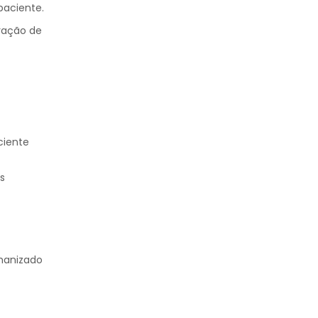
paciente.
ciente
s
manizado