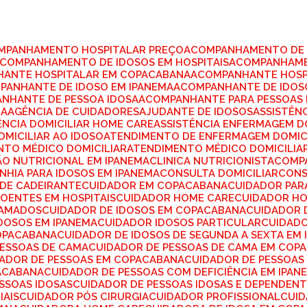
OMPANHAMENTO HOSPITALAR PREÇO
ACOMPANHAMENTO DE 
ACOMPANHAMENTO DE IDOSOS EM HOSPITAIS
ACOMPANHAME
HANTE HOSPITALAR EM COPACABANA
ACOMPANHANTE HOSP
MPANHANTE DE IDOSO EM IPANEMA
ACOMPANHANTE DE IDO
ANHANTE DE PESSOA IDOSA
ACOMPANHANTE PARA PESSOAS 
NA
AGÊNCIA DE CUIDADORES
AJUDANTE DE IDOSOS
ASSISTÊN
TÊNCIA DOMICILIAR HOME CARE
ASSISTÊNCIA ENFERMAGEM D
OMICILIAR AO IDOSO
ATENDIMENTO DE ENFERMAGEM DOMIC
NTO MÉDICO DOMICILIAR
ATENDIMENTO MÉDICO DOMICILIA
ÇÃO NUTRICIONAL EM IPANEMA
CLINICA NUTRICIONISTA
COMP
NHIA PARA IDOSOS EM IPANEMA
CONSULTA DOMICILIAR
CON
 DE CADEIRANTE
CUIDADOR EM COPACABANA
CUIDADOR PA
DOENTES EM HOSPITAIS
CUIDADOR HOME CARE
CUIDADOR H
CAMADOS
CUIDADOR DE IDOSOS EM COPACABANA
CUIDADOR 
IDOSOS EM IPANEMA
CUIDADOR IDOSOS PARTICULAR
CUIDAD
COPACABANA
CUIDADOR DE IDOSOS DE SEGUNDA A SEXTA EM
PESSOAS DE CAMA
CUIDADOR DE PESSOAS DE CAMA EM COP
DADOR DE PESSOAS EM COPACABANA
CUIDADOR DE PESSOAS
PACABANA
CUIDADOR DE PESSOAS COM DEFICIÊNCIA EM IPAN
ESSOAS IDOSAS
CUIDADOR DE PESSOAS IDOSAS E DEPENDEN
IAIS
CUIDADOR PÓS CIRURGIA
CUIDADOR PROFISSIONAL
CUI