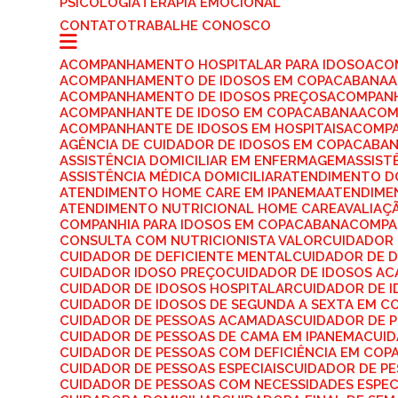
PSICOLOGIA
TERAPIA EMOCIONAL
CONTATO
TRABALHE CONOSCO
ACOMPANHAMENTO HOSPITALAR PARA IDOSO
AC
ACOMPANHAMENTO DE IDOSOS EM COPACABANA
ACOMPANHAMENTO DE IDOSOS PREÇOS
ACOMPAN
ACOMPANHANTE DE IDOSO EM COPACABANA
ACO
ACOMPANHANTE DE IDOSOS EM HOSPITAIS
ACOMP
AGÊNCIA DE CUIDADOR DE IDOSOS EM COPACABA
ASSISTÊNCIA DOMICILIAR EM ENFERMAGEM
ASSIS
ASSISTÊNCIA MÉDICA DOMICILIAR
ATENDIMENTO D
ATENDIMENTO HOME CARE EM IPANEMA
ATENDIME
ATENDIMENTO NUTRICIONAL HOME CARE
AVALIA
COMPANHIA PARA IDOSOS EM COPACABANA
COMPA
CONSULTA COM NUTRICIONISTA VALOR
CUIDADOR
CUIDADOR DE DEFICIENTE MENTAL
CUIDADOR DE 
CUIDADOR IDOSO PREÇO
CUIDADOR DE IDOSOS A
CUIDADOR DE IDOSOS HOSPITALAR
CUIDADOR DE 
CUIDADOR DE IDOSOS DE SEGUNDA A SEXTA EM 
CUIDADOR DE PESSOAS ACAMADAS
CUIDADOR DE 
CUIDADOR DE PESSOAS DE CAMA EM IPANEMA
CUI
CUIDADOR DE PESSOAS COM DEFICIÊNCIA EM CO
CUIDADOR DE PESSOAS ESPECIAIS
CUIDADOR DE P
CUIDADOR DE PESSOAS COM NECESSIDADES ESPEC