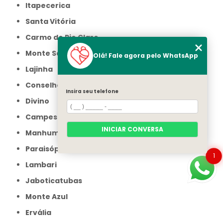
Itapecerica
Santa Vitória
Carmo do Rio Claro
Monte Santo de Minas
Olá! Fale agora pelo WhatsApp
Lajinha
Conselheiro Pena
Insira seu telefone
Divino
Campestre
INICIAR CONVERSA
Manhumirim
Paraisópolis
1
Lambari
Jaboticatubas
Monte Azul
Ervália