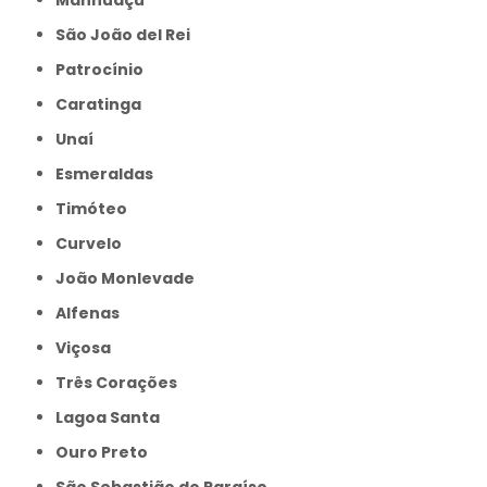
São João del Rei
Patrocínio
Caratinga
Unaí
Esmeraldas
Timóteo
Curvelo
João Monlevade
Alfenas
Viçosa
Três Corações
Lagoa Santa
Ouro Preto
São Sebastião do Paraíso