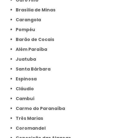
Brasília de Minas
Carangola
Pompéu
Barão de Cocais
Além Paraíba
Juatuba
Santa Bárbara
Espinosa
Cláudio
Cambuí
Carmo do Paranaíba
Três Marias
Coromandel
Conceição das Alagoas