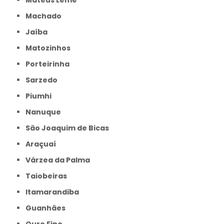
Machado
Jaíba
Matozinhos
Porteirinha
Sarzedo
Piumhi
Nanuque
São Joaquim de Bicas
Araçuaí
Várzea da Palma
Taiobeiras
Itamarandiba
Guanhães
Ouro Fino