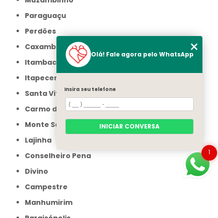
Paraguaçu
Perdões
Caxambu
Olá! Fale agora pelo WhatsApp
Itambacuri
Itapecerica
Insira seu telefone
Santa Vitória
Carmo do Rio Claro
Monte Santo de Minas
INICIAR CONVERSA
Lajinha
1
Conselheiro Pena
Divino
Campestre
Manhumirim
Paraisópolis