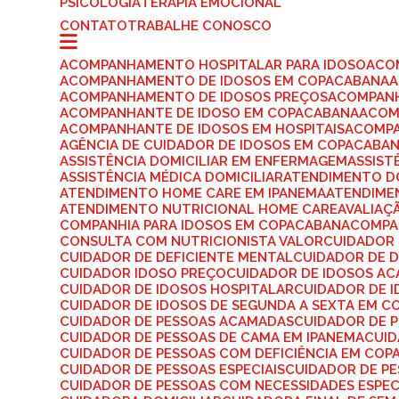
PSICOLOGIA
TERAPIA EMOCIONAL
CONTATO
TRABALHE CONOSCO
ACOMPANHAMENTO HOSPITALAR PARA IDOSO
AC
ACOMPANHAMENTO DE IDOSOS EM COPACABANA
ACOMPANHAMENTO DE IDOSOS PREÇOS
ACOMPAN
ACOMPANHANTE DE IDOSO EM COPACABANA
ACO
ACOMPANHANTE DE IDOSOS EM HOSPITAIS
ACOMP
AGÊNCIA DE CUIDADOR DE IDOSOS EM COPACABA
ASSISTÊNCIA DOMICILIAR EM ENFERMAGEM
ASSIS
ASSISTÊNCIA MÉDICA DOMICILIAR
ATENDIMENTO D
ATENDIMENTO HOME CARE EM IPANEMA
ATENDIME
ATENDIMENTO NUTRICIONAL HOME CARE
AVALIA
COMPANHIA PARA IDOSOS EM COPACABANA
COMPA
CONSULTA COM NUTRICIONISTA VALOR
CUIDADOR
CUIDADOR DE DEFICIENTE MENTAL
CUIDADOR DE 
CUIDADOR IDOSO PREÇO
CUIDADOR DE IDOSOS A
CUIDADOR DE IDOSOS HOSPITALAR
CUIDADOR DE 
CUIDADOR DE IDOSOS DE SEGUNDA A SEXTA EM 
CUIDADOR DE PESSOAS ACAMADAS
CUIDADOR DE 
CUIDADOR DE PESSOAS DE CAMA EM IPANEMA
CUI
CUIDADOR DE PESSOAS COM DEFICIÊNCIA EM CO
CUIDADOR DE PESSOAS ESPECIAIS
CUIDADOR DE P
CUIDADOR DE PESSOAS COM NECESSIDADES ESPEC