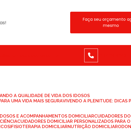
Faça seu orçamento a
as!
mesmo
to@sanphriocuidadores.com.br
(21) 4129-9243
TANDO A QUALIDADE DE VIDA DOS IDOSOS
PARA UMA VIDA MAIS SEGURA
VIVENDO A PLENITUDE: DICAS
 IDOSOS E ACOMPANHAMENTOS DOMICILIAR
CUIDADORES DO
CIÊNCIA
CUIDADORES DOMICILIAR PERSONALIZADOS PARA O
ICOS)
FISIOTERAPIA DOMICILIAR
NUTRIÇÃO DOMICILIAR
ODO