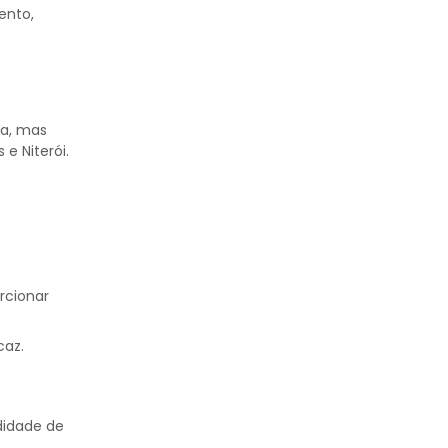
ento,
a, mas
e Niterói.
rcionar
caz.
didade de