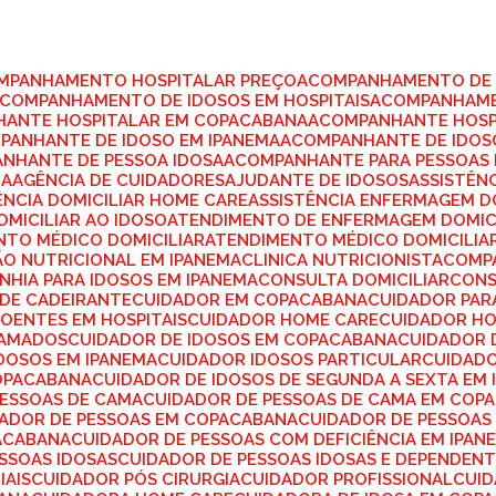
OMPANHAMENTO HOSPITALAR PREÇO
ACOMPANHAMENTO DE 
ACOMPANHAMENTO DE IDOSOS EM HOSPITAIS
ACOMPANHAME
HANTE HOSPITALAR EM COPACABANA
ACOMPANHANTE HOSP
MPANHANTE DE IDOSO EM IPANEMA
ACOMPANHANTE DE IDO
ANHANTE DE PESSOA IDOSA
ACOMPANHANTE PARA PESSOAS 
NA
AGÊNCIA DE CUIDADORES
AJUDANTE DE IDOSOS
ASSISTÊN
TÊNCIA DOMICILIAR HOME CARE
ASSISTÊNCIA ENFERMAGEM D
OMICILIAR AO IDOSO
ATENDIMENTO DE ENFERMAGEM DOMIC
NTO MÉDICO DOMICILIAR
ATENDIMENTO MÉDICO DOMICILIA
ÇÃO NUTRICIONAL EM IPANEMA
CLINICA NUTRICIONISTA
COMP
NHIA PARA IDOSOS EM IPANEMA
CONSULTA DOMICILIAR
CON
 DE CADEIRANTE
CUIDADOR EM COPACABANA
CUIDADOR PA
DOENTES EM HOSPITAIS
CUIDADOR HOME CARE
CUIDADOR H
CAMADOS
CUIDADOR DE IDOSOS EM COPACABANA
CUIDADOR 
IDOSOS EM IPANEMA
CUIDADOR IDOSOS PARTICULAR
CUIDAD
COPACABANA
CUIDADOR DE IDOSOS DE SEGUNDA A SEXTA EM
PESSOAS DE CAMA
CUIDADOR DE PESSOAS DE CAMA EM COP
DADOR DE PESSOAS EM COPACABANA
CUIDADOR DE PESSOAS
PACABANA
CUIDADOR DE PESSOAS COM DEFICIÊNCIA EM IPAN
ESSOAS IDOSAS
CUIDADOR DE PESSOAS IDOSAS E DEPENDEN
IAIS
CUIDADOR PÓS CIRURGIA
CUIDADOR PROFISSIONAL
CUI