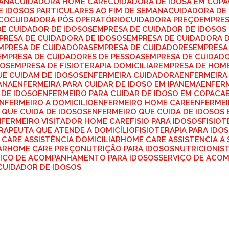
MANA
CUIDADORA HOME CARE
CUIDADORA DE IDOSA EM COP
E IDOSOS PARTICULARES AO FIM DE SEMANA
CUIDADORA DE
ICO
CUIDADORA PÓS OPERATÓRIO
CUIDADORA PREÇO
EMPRE
DE CUIDADOR DE IDOSOS
EMPRESA DE CUIDADOR DE IDOSO
MPRESA DE CUIDADORA DE IDOSOS
EMPRESA DE CUIDADORA 
EMPRESA DE CUIDADORAS
EMPRESA DE CUIDADORES
EMPRES
EMPRESA DE CUIDADORES DE PESSOAS
EMPRESA DE CUIDAD
SOS
EMPRESA DE FISIOTERAPIA DOMICILIAR
EMPRESA DE HOM
UE CUIDAM DE IDOSOS
ENFERMEIRA CUIDADORA
ENFERMEIRA
ANA
ENFERMEIRA PARA CUIDAR DE IDOSO EM IPANEMA
ENFER
 DE IDOSO
ENFERMEIRO PARA CUIDAR DE IDOSO EM COPACA
ENFERMEIRO A DOMICILIO
ENFERMEIRO HOME CARE
ENFERME
 QUE CUIDA DE IDOSOS
ENFERMEIRO QUE CUIDA DE IDOSOS
NFERMEIRO VISITADOR HOME CARE
FISIO PARA IDOSOS
FISIO
ERAPEUTA QUE ATENDE A DOMICÍLIO
FISIOTERAPIA PARA IDO
 CARE ASSISTÊNCIA DOMICILIAR
HOME CARE ASSISTENCIA A
AR
HOME CARE PREÇO
NUTRIÇÃO PARA IDOSOS
NUTRICIONIS
VIÇO DE ACOMPANHAMENTO PARA IDOSOS
SERVIÇO DE ACO
 CUIDADOR DE IDOSOS