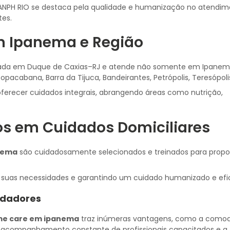
ANPH RIO se destaca pela qualidade e humanização no atendim
tes.
em Ipanema e Região
zada em Duque de Caxias–RJ e atende não somente em Ipanem
cabana, Barra da Tijuca, Bandeirantes, Petrópolis, Teresópolis 
ferecer cuidados integrais, abrangendo áreas como nutrição,
dos em Cuidados Domiciliares
nema
são cuidadosamente selecionados e treinados para propo
o suas necessidades e garantindo um cuidado humanizado e efi
idadores
me care em ipanema
traz inúmeras vantagens, como a como
 o acompanhamento constante de profissionais capacitados e a