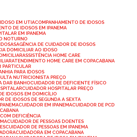
IDOSO EM UTI
ACOMPANHAMENTO DE IDOSOS
NTO DE IDOSOS EM IPANEMA
ITALAR EM IPANEMA
SO NOTURNO
IDOSAS
AGÊNCIA DE CUIDADOR DE IDOSOS
CIA DOMICILIAR AO IDOSO
OMICILIAR
ASSISTÊNCIA HOME CARE
ILIAR
ATENDIMENTO HOME CARE EM COPACABANA
R PARTICULAR
ANHIA PARA IDOSOS
SULTA NUTRICIONISTA PREÇO
RA DAR BANHO
CUIDADOR DE DEFICIENTE FÍSICO
OSPITALAR
CUIDADOR HOSPITALAR PREÇO
DE IDOSOS EM DOMICÍLIO
OR DE IDOSOS DE SEGUNDA A SEXTA
 IPANEMA
CUIDADOR EM IPANEMA
CUIDADOR DE PCD
ACABANA
 COM DEFICIÊNCIA
EMA
CUIDADOR DE PESSOAS DOENTES
TES
CUIDADOR DE PESSOAS EM IPANEMA
DADORA
CUIDADORA EM COPACABANA