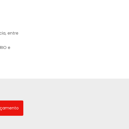
ia, entre
RIO e
rçamento