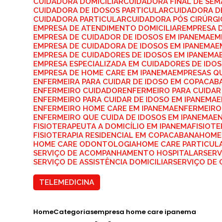
CUIDADORA DOMICILIAR
CUIDADORA FINAL DE SE
CUIDADORA DE IDOSOS PARTICULAR
CUIDADORA D
CUIDADORA PARTICULAR
CUIDADORA PÓS CIRÚRG
EMPRESA DE ATENDIMENTO DOMICILIAR
EMPRESA 
EMPRESA DE CUIDADOR DE IDOSOS EM IPANEMA
E
EMPRESA DE CUIDADORA DE IDOSOS EM IPANEMA
EMPRESA DE CUIDADORES DE IDOSOS EM IPANEMA
EMPRESA ESPECIALIZADA EM CUIDADORES DE IDO
EMPRESA DE HOME CARE EM IPANEMA
EMPRESAS Q
ENFERMEIRA PARA CUIDAR DE IDOSO EM COPACAB
ENFERMEIRO CUIDADOR
ENFERMEIRO PARA CUIDAR
ENFERMEIRO PARA CUIDAR DE IDOSO EM IPANEMA
ENFERMEIRO HOME CARE EM IPANEMA
ENFERMEIRO
ENFERMEIRO QUE CUIDA DE IDOSOS EM IPANEMA
E
FISIOTERAPEUTA A DOMICÍLIO EM IPANEMA
FISIOT
FISIOTERAPIA RESIDENCIAL EM COPACABANA
HOME
HOME CARE ODONTOLOGIA
HOME CARE PARTICUL
SERVIÇO DE ACOMPANHAMENTO HOSPITALAR
SER
SERVIÇO DE ASSISTÊNCIA DOMICILIAR
SERVIÇO DE
TELEMEDICINA
Home
Categorias
empresa home care ipanema