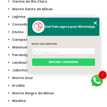
Carmo do Rio Claro
Monte Santo de Minas
Lajinha
Conselheiro Pena
Olá! Fale agora pelo WhatsApp
Divino
Campestre
Insira seu telefone
Manhumirim
Paraisópolis
INICIAR CONVERSA
Lambari
Jaboticatubas
1
Monte Azul
Ervália
Monte Alegre de Minas
Medina