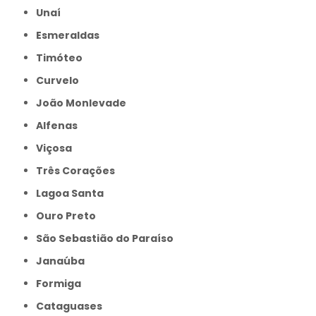
Unaí
Esmeraldas
Timóteo
Curvelo
João Monlevade
Alfenas
Viçosa
Três Corações
Lagoa Santa
Ouro Preto
São Sebastião do Paraíso
Janaúba
Formiga
Cataguases