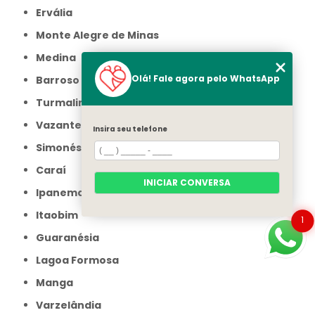
Ervália
Monte Alegre de Minas
Medina
Olá! Fale agora pelo WhatsApp
Barroso
Turmalina
Vazante
Insira seu telefone
Simonésia
Caraí
INICIAR CONVERSA
Ipanema
Itaobim
1
Guaranésia
Lagoa Formosa
Manga
Varzelândia